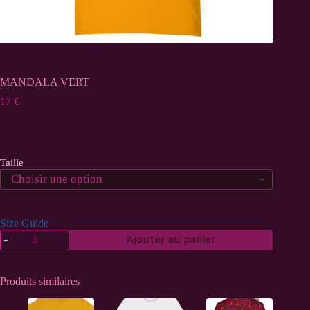
MANDALA VERT
17
€
Taille
Size Guide
quantité
Ajouter au panier
de
MANDALA
VERT
Produits similaires