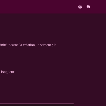
Panier
d’achat
ité incarne la création, le serpent ; la
n longueur