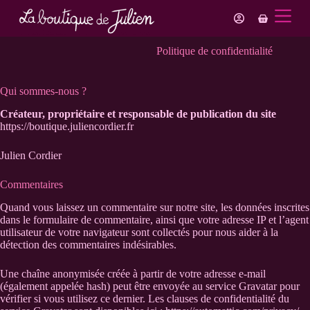
P
Panier
a
d’achat
s
s
Politique de confidentialité
e
r
a
Qui sommes-nous ?
u
c
Créateur, propriétaire et responsable de publication du site
o
https://boutique.juliencordier.fr
n
t
Julien Cordier
e
n
Commentaires
u
Quand vous laissez un commentaire sur notre site, les données inscrites
dans le formulaire de commentaire, ainsi que votre adresse IP et l’agent
utilisateur de votre navigateur sont collectés pour nous aider à la
détection des commentaires indésirables.
Une chaîne anonymisée créée à partir de votre adresse e-mail
(également appelée hash) peut être envoyée au service Gravatar pour
vérifier si vous utilisez ce dernier. Les clauses de confidentialité du